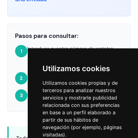
Pasos para consultar:
Introduce nuestro número de registro
1
6831
, en la casilla "Código BE de la
entidad".
Utilizamos cookies
Hacemos click en el botón "Buscar".
2
Utilizamos cookies propias y de
terceros para analizar nuestros
A continuación en el botón "Selección" y
3
servicios y mostrarle publicidad
finalmente "Ver agentes".
relacionada con sus preferencias
en base a un perfil elaborado a
partir de sus hábitos de
navegación (por ejemplo, páginas
visitadas).